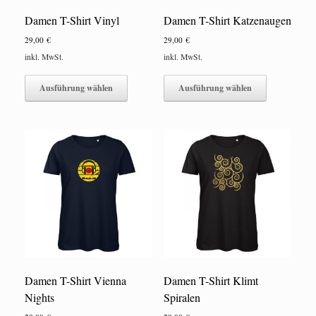
Damen T-Shirt Vinyl
Damen T-Shirt Katzenaugen
29,00
€
29,00
€
inkl. MwSt.
inkl. MwSt.
Dieses
Dieses
Produkt
Produkt
Ausführung wählen
Ausführung wählen
weist
weist
mehrere
mehrere
Varianten
Varianten
auf.
auf.
Die
Die
Optionen
Optionen
können
können
auf
auf
der
der
Produktseite
Produktseite
gewählt
gewählt
werden
werden
Damen T-Shirt Vienna
Damen T-Shirt Klimt
Nights
Spiralen