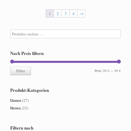
auf.
Varianten
Die
auf.
1
2
3
4
→
Optionen
Die
können
Optionen
auf
können
der
auf
Produktseite
der
gewählt
Produktseite
werden
gewählt
Nach Preis filtern
werden
Filter
Min.
Max.
Preis:
20 €
—
30 €
Preis
Preis
Produkt-Kategorien
Damen
(27)
Herren
(22)
Filtern nach