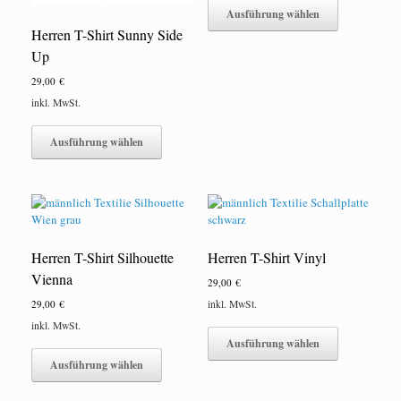
Produkt
Ausführung wählen
weist
Herren T-Shirt Sunny Side
mehrere
Up
Varianten
auf.
29,00
€
Die
inkl. MwSt.
Optionen
Dieses
können
Produkt
Ausführung wählen
auf
weist
der
mehrere
Produktseite
Varianten
gewählt
auf.
werden
Die
Optionen
Herren T-Shirt Silhouette
Herren T-Shirt Vinyl
können
auf
Vienna
29,00
€
der
29,00
€
inkl. MwSt.
Produktseite
Dieses
gewählt
inkl. MwSt.
Produkt
werden
Ausführung wählen
Dieses
weist
Produkt
Ausführung wählen
mehrere
weist
Varianten
mehrere