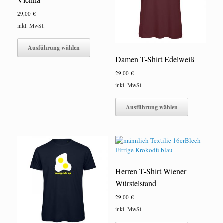
der
der
29,00
€
Produktseite
Produktseite
gewählt
gewählt
inkl. MwSt.
werden
werden
Dieses
Produkt
Ausführung wählen
weist
Damen T-Shirt Edelweiß
mehrere
29,00
€
Varianten
auf.
inkl. MwSt.
Die
Dieses
Optionen
Produkt
Ausführung wählen
können
weist
auf
mehrere
der
Varianten
Produktseite
auf.
gewählt
Die
werden
Optionen
Herren T-Shirt Wiener
können
auf
Würstelstand
der
29,00
€
Produktseite
gewählt
inkl. MwSt.
werden
Dieses