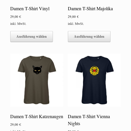
Damen T-Shirt Vinyl
Damen T-Shirt Majolika
29,00
€
29,00
€
inkl. MwSt.
inkl. MwSt.
Dieses
Dieses
Produkt
Produkt
Ausführung wählen
Ausführung wählen
weist
weist
mehrere
mehrere
Varianten
Varianten
auf.
auf.
Die
Die
Optionen
Optionen
können
können
auf
auf
der
der
Produktseite
Produktseite
gewählt
gewählt
werden
werden
Damen T-Shirt Katzenaugen
Damen T-Shirt Vienna
Nights
29,00
€