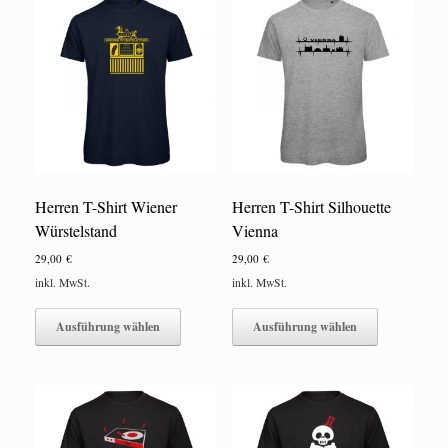
Die
auf.
Optionen
Die
können
Optionen
auf
können
der
auf
Produktseite
der
gewählt
Produktseite
werden
gewählt
werden
Herren T-Shirt Wiener
Herren T-Shirt Silhouette
Würstelstand
Vienna
29,00
€
29,00
€
inkl. MwSt.
inkl. MwSt.
Dieses
Dieses
Produkt
Produkt
Ausführung wählen
Ausführung wählen
weist
weist
mehrere
mehrere
Varianten
Varianten
auf.
auf.
Die
Die
Optionen
Optionen