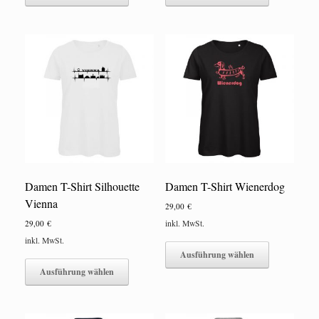
weist
weist
mehrere
mehrere
Varianten
Varianten
auf.
auf.
Die
Die
Optionen
Optionen
können
können
auf
auf
der
der
Produktseite
Produktseite
gewählt
gewählt
werden
werden
Damen T-Shirt Silhouette
Damen T-Shirt Wienerdog
Vienna
29,00
€
29,00
€
inkl. MwSt.
Dieses
inkl. MwSt.
Produkt
Ausführung wählen
Dieses
weist
Produkt
Ausführung wählen
mehrere
weist
Varianten
mehrere
auf.
Varianten