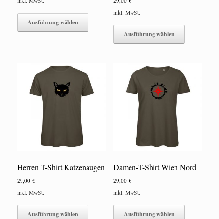
inkl. MwSt.
29,00
€
Dieses
inkl. MwSt.
Produkt
Ausführung wählen
Dieses
weist
Produkt
Ausführung wählen
mehrere
weist
Varianten
mehrere
auf.
Varianten
Die
auf.
Optionen
Die
können
Optionen
auf
können
der
auf
Produktseite
der
gewählt
Produktseite
werden
gewählt
werden
Herren T-Shirt Katzenaugen
Damen-T-Shirt Wien Nord
29,00
€
29,00
€
inkl. MwSt.
inkl. MwSt.
Dieses
Dieses
Produkt
Produkt
Ausführung wählen
Ausführung wählen