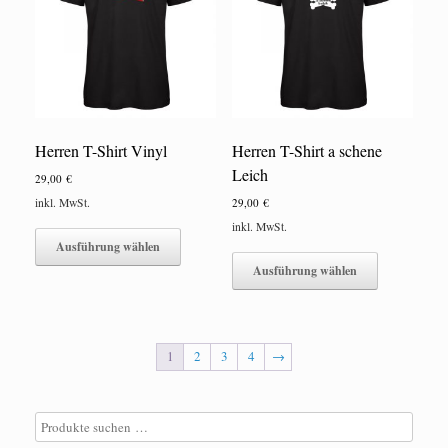
können
können
auf
auf
der
der
Produktseite
Produktseite
gewählt
gewählt
werden
werden
Herren T-Shirt Vinyl
Herren T-Shirt a schene
Leich
29,00
€
inkl. MwSt.
29,00
€
Dieses
inkl. MwSt.
Produkt
Ausführung wählen
Dieses
weist
Produkt
Ausführung wählen
mehrere
weist
Varianten
mehrere
auf.
Varianten
Die
auf.
1
2
3
4
→
Optionen
Die
können
Optionen
auf
können
der
auf
Produktseite
der