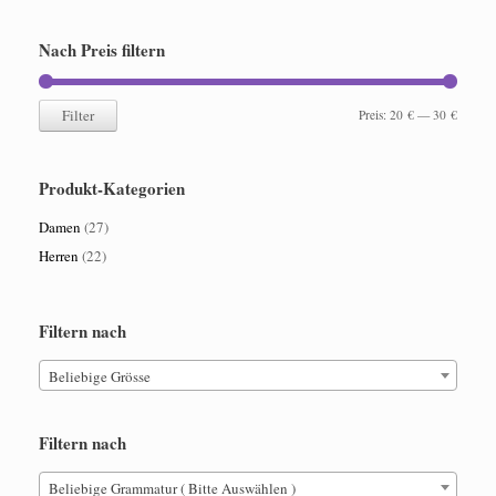
gewählt
Produktseite
werden
gewählt
Nach Preis filtern
werden
Filter
Min.
Max.
Preis:
20 €
—
30 €
Preis
Preis
Produkt-Kategorien
Damen
(27)
Herren
(22)
Filtern nach
Beliebige Grösse
Filtern nach
Beliebige Grammatur ( Bitte Auswählen )