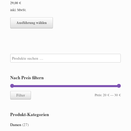
29,00
€
inkl. MwSt.
Dieses
Produkt
Ausführung wählen
weist
mehrere
Varianten
auf.
Die
Optionen
können
auf
der
Nach Preis filtern
Produktseite
gewählt
werden
Filter
Min.
Max.
Preis:
20 €
—
30 €
Preis
Preis
Produkt-Kategorien
Damen
(27)