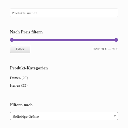
können
können
auf
auf
der
der
Produktseite
Produktseite
gewählt
gewählt
Nach Preis filtern
werden
werden
Filter
Min.
Max.
Preis:
20 €
—
30 €
Preis
Preis
Produkt-Kategorien
Damen
(27)
Herren
(22)
Filtern nach
Beliebige Grösse