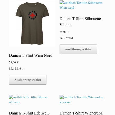
Die
auf.
Optionen
Die
können
Optionen
auf
Damen T-Shirt Silhouette
können
der
auf
Vienna
Produktseite
der
gewählt
29,00
€
Produktseite
werden
gewählt
inkl. MwSt.
werden
Dieses
Produkt
Ausführung wählen
weist
Damen-T-Shirt Wien Nord
mehrere
29,00
€
Varianten
auf.
inkl. MwSt.
Die
Dieses
Optionen
Produkt
Ausführung wählen
können
weist
auf
mehrere
der
Varianten
Produktseite
auf.
gewählt
Die
werden
Optionen
Damen T-Shirt Edelweiß
Damen T-Shirt Wienerdog
können