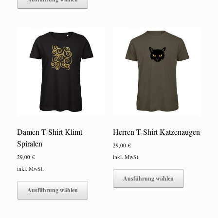
können
weist
auf
mehrere
der
Varianten
Produktseite
auf.
gewählt
Die
werden
Optionen
können
auf
der
Produktseite
gewählt
werden
Damen T-Shirt Klimt
Herren T-Shirt Katzenaugen
Spiralen
29,00
€
29,00
€
inkl. MwSt.
Dieses
inkl. MwSt.
Produkt
Ausführung wählen
Dieses
weist
Produkt
Ausführung wählen
mehrere
weist
Varianten
mehrere
auf.
Varianten