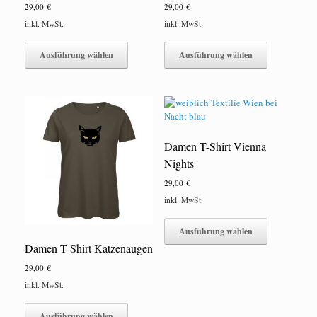
29,00
€
29,00
€
inkl. MwSt.
inkl. MwSt.
Dieses
Dieses
Produkt
Produkt
Ausführung wählen
Ausführung wählen
weist
weist
mehrere
mehrere
Varianten
Varianten
auf.
auf.
Die
Die
Optionen
Optionen
Damen T-Shirt Vienna
können
können
auf
auf
Nights
der
der
29,00
€
Produktseite
Produktseite
gewählt
gewählt
inkl. MwSt.
werden
werden
Dieses
Produkt
Ausführung wählen
weist
Damen T-Shirt Katzenaugen
mehrere
29,00
€
Varianten
auf.
inkl. MwSt.
Die
Dieses
Optionen
Produkt
Ausführung wählen