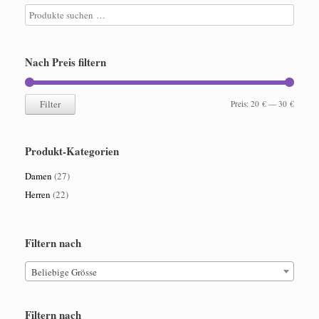
der
auf
Produktseite
der
gewählt
Produktseite
werden
gewählt
Nach Preis filtern
werden
Filter
Min.
Max.
Preis:
20 €
—
30 €
Preis
Preis
Produkt-Kategorien
Damen
(27)
Herren
(22)
Filtern nach
Beliebige Grösse
Filtern nach