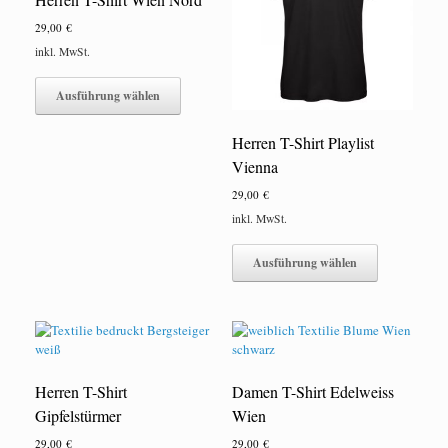
auf
auf
29,00
€
der
der
inkl. MwSt.
Produktseite
Produktseite
Dieses
gewählt
gewählt
Produkt
werden
werden
Ausführung wählen
weist
mehrere
Herren T-Shirt Playlist
Varianten
Vienna
auf.
Die
29,00
€
Optionen
inkl. MwSt.
können
Dieses
auf
Produkt
der
Ausführung wählen
weist
Produktseite
mehrere
gewählt
Varianten
werden
auf.
Die
Optionen
Herren T-Shirt
Damen T-Shirt Edelweiss
können
auf
Gipfelstürmer
Wien
der
29,00
€
29,00
€