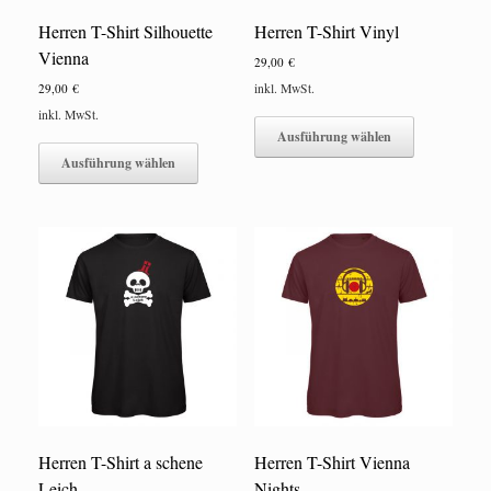
Herren T-Shirt Silhouette
Herren T-Shirt Vinyl
Vienna
29,00
€
29,00
€
inkl. MwSt.
Dieses
inkl. MwSt.
Produkt
Ausführung wählen
Dieses
weist
Produkt
Ausführung wählen
mehrere
weist
Varianten
mehrere
auf.
Varianten
Die
auf.
Optionen
Die
können
Optionen
auf
können
der
auf
Produktseite
der
gewählt
Produktseite
werden
gewählt
werden
Herren T-Shirt a schene
Herren T-Shirt Vienna
Leich
Nights